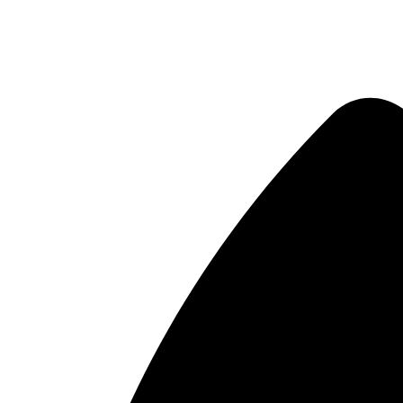
Videre
til
indhold