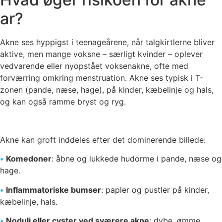
ar?
Akne ses hyppigst i teenageårene, når talgkirtlerne bliver
aktive, men mange voksne – særligt kvinder – oplever
vedvarende eller nyopstået voksenakne, ofte med
forværring omkring menstruation. Akne ses typisk i T-
zonen (pande, næse, hage), på kinder, kæbelinje og hals,
og kan også ramme bryst og ryg.
Akne kan groft inddeles efter det dominerende billede:
•
Komedoner
: åbne og lukkede hudorme i pande, næse og
hage.
•
Inflammatoriske bumser
: papler og pustler på kinder,
kæbelinje, hals.
•
Noduli eller cyster ved sværere akne
: dybe, ømme