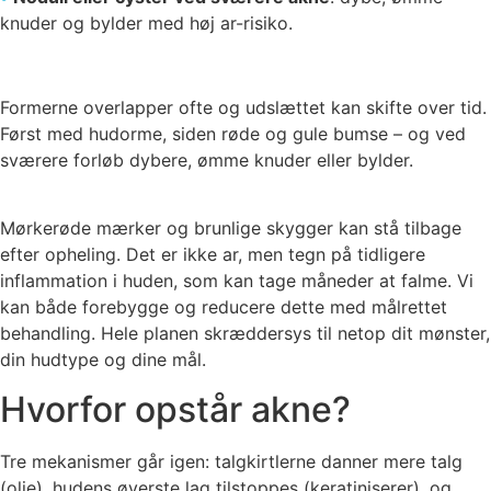
knuder og bylder med høj ar-risiko.
Formerne overlapper ofte og udslættet kan skifte over tid.
Først med hudorme, siden røde og gule bumse – og ved
sværere forløb dybere, ømme knuder eller bylder.
Mørkerøde mærker og brunlige skygger kan stå tilbage
efter opheling. Det er ikke ar, men tegn på tidligere
inflammation i huden, som kan tage måneder at falme. Vi
kan både forebygge og reducere dette med målrettet
behandling. Hele planen skræddersys til netop dit mønster,
din hudtype og dine mål.
Hvorfor opstår akne?
Tre mekanismer går igen: talgkirtlerne danner mere talg
(olie), hudens øverste lag tilstoppes (keratiniserer), og