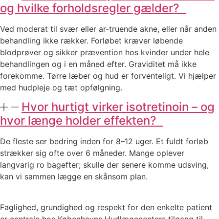
og hvilke forholdsregler gælder?
Ved moderat til svær eller ar-truende akne, eller når anden
behandling ikke rækker. Forløbet kræver løbende
blodprøver og sikker prævention hos kvinder under hele
behandlingen og i en måned efter. Graviditet må ikke
forekomme. Tørre læber og hud er forventeligt. Vi hjælper
med hudpleje og tæt opfølgning.
Hvor hurtigt virker isotretinoin – og
hvor længe holder effekten?
De fleste ser bedring inden for 8–12 uger. Et fuldt forløb
strækker sig ofte over 6 måneder. Mange oplever
langvarig ro bagefter; skulle der senere komme udsving,
kan vi sammen lægge en skånsom plan.
Faglighed, grundighed og respekt for den enkelte patient
er centrale hos Københavns Hudlægecenters tilgang til