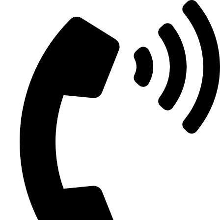
Videre
til
indhold