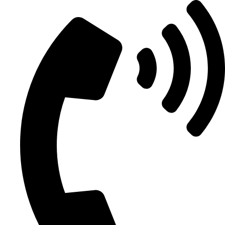
Videre
til
indhold