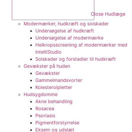
Close Hudlæge
Modermærker, hudkræft og solskader
Undersøgelse af hudkræft
Undersøgelse af modermærke
Helkropsscreening af modermærker med
IntelliStudio
Solskader og forstadier til hudkræft
Gevækster på huden
Gevækster
Gammelmandsvorter
Kolesterolpletter
Hudsygdomme
Akne behandling
Rosacea
Psoriasis
Pigmentforstyrrelse
Eksem og udslæt