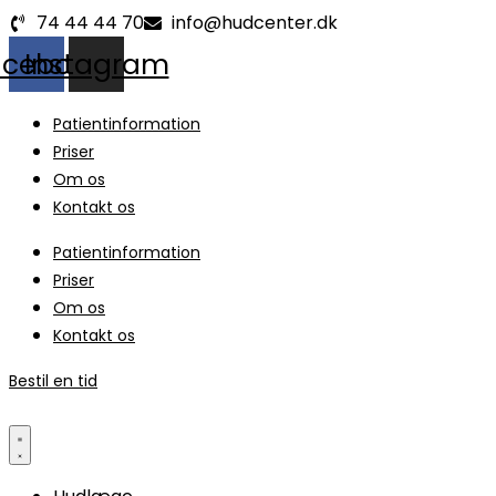
Videre
74 44 44 70
info@hudcenter.dk
til
acebook
Instagram
indhold
Patientinformation
Priser
Om os
Kontakt os
Patientinformation
Priser
Om os
Kontakt os
Bestil en tid