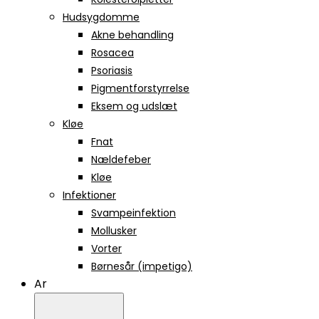
Hudsygdomme
Akne behandling
Rosacea
Psoriasis
Pigmentforstyrrelse
Eksem og udslæt
Kløe
Fnat
Nældefeber
Kløe
Infektioner
Svampeinfektion
Mollusker
Vorter
Børnesår (impetigo)
Ar